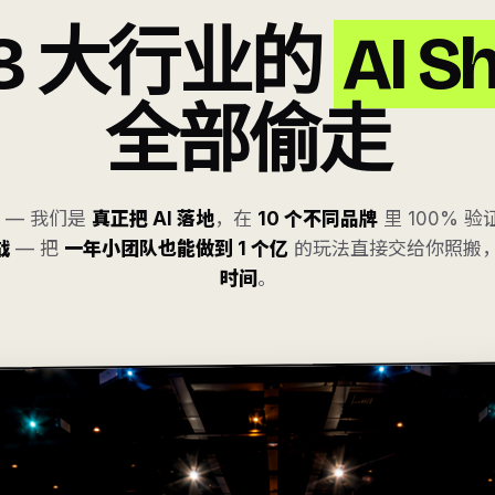
8 大行业的
AI S
全部偷走
势 — 我们是
真正把 AI 落地
，在
10 个不同品牌
里 100% 验
战
— 把
一年小团队也能做到 1 个亿
的玩法直接交给你照搬
时间
。