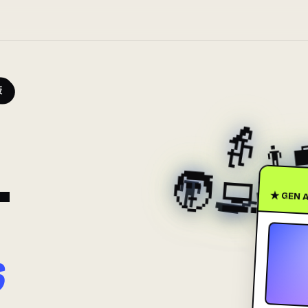
板

👩
👨
👨‍🍳
👩‍💻
👨
👩‍🏫
🧑‍💻
🧑
T
🧑
★ GEN A
6