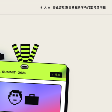
8 大 AI 行业
吉尼斯世界纪录
早鸟门票
常见问题

‍🎨
‍🎓
‍🚀
‍🚀
‍💼
I SUMMIT · 2026
★ 早鸟
🧑‍💼