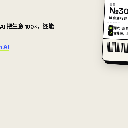
会员
№30
峰会通行证 
AI
把生意 100×
，还能
📅
周六-周日
📍
吉隆坡，马
 AI