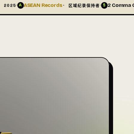
AN Records
·
2 Comma Club X
· 区域纪录保持者
· $10
$
，