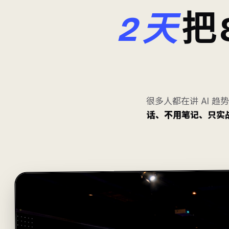
2 天
把 
很多人都在讲 AI 趋
话、不用笔记、只实