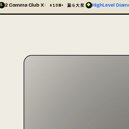
ub X
·
HighLevel Diamond
·
· $10M+ 漏斗大奖
· 2024
◆
★