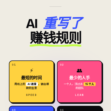
重写了
AI
赚钱规则
01
02
⚡
👥
最短的时间
最少的人手
用线上的
AI 速度
，做出爆
一个人，顶过去
15 个人
款的生意
的团队
SPEED
LEAN
03
04