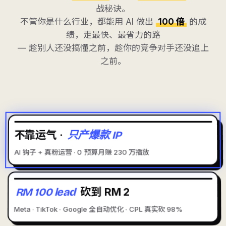
战秘诀。
不管你是什么行业，都能用 AI 做出
100 倍
的成
绩，走最快、最省力的路
— 趁别人还没搞懂之前，趁你的竞争对手还没追上
之前。
不靠运气 ·
只产爆款 IP
📱
AI CONTENT
AI 钩子 + 真粉运营 · 0 预算月赚 230 万播放
RM 100 lead
砍到 RM 2
📣
AI ADS
Meta · TikTok · Google 全自动优化 · CPL 真实砍 98%
10 STORES · 6 MONTHS