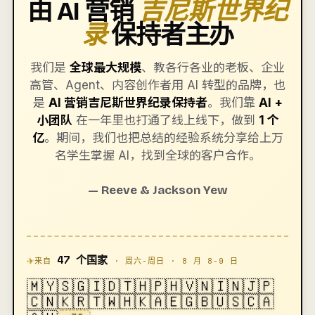
由 AI 营销
吉尼斯世界纪
录
保持者主办
我们是
全球最大规模
、教各行各业的老板、企业
高管、Agent、内容创作者用 AI 转型的品牌，也
是
AI 营销吉尼斯世界纪录保持者
。我们靠
AI +
小团队
在一年里也打通了线上线下，做到
1 个
亿
。期间，我们也把总结的经验系统分享给上万
名学生掌握 AI，找到全球的客户合作。
— Reeve & Jackson Yew
✈
47 个国家
来自
· 周六-周日 · 8 月 8-9 日
🇲🇾
🇸🇬
🇮🇩
🇹🇭
🇵🇭
🇻🇳
🇮🇳
🇯🇵
🇨🇳
🇰🇷
🇹🇼
🇭🇰
🇦🇪
🇬🇧
🇺🇸
🇨🇦