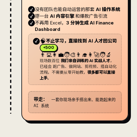
没有团队也能自动运营的那套
AI 操作系统
✓
搭一台
AI 内容引擎
和爆款广告引流
✓
不再用 Excel，
3 分钟生成 AI Finance
✓
Dashboard
🧠
不止学习，直接找到 AI 人才回公司
✓
+500
👨‍💻👩‍💼🧑‍🎨👨‍🎓👩‍🚀🧑‍🔬
现场数百位
我们亲自训练的 AI 实战人才
，
已经会 跑广告、做网站、剪视频、搭自动化
流程。不需要从零开始教，
很多都可以直接
上手
。
一套你现场亲手搭出来、能跑起来的
带走：
AI 系统