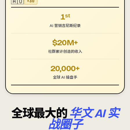
🇦🇺
+30
1ˢᵗ
AI 营销吉尼斯纪录
$20M+
社群累计创造的收入
20,000+
全球 AI 操盘手
全球最大的
华文 AI 实
战圈子