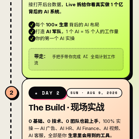
接打开后台数据，
Live 拆给你看真实做 1 个亿
背后的 AI 系统
。
每个
100× 生意
背后的 AI 布局
✓
打造
AI 军队
，1 个 AI = 15 个人的工作量
✓
你的第一个 AI 实操
✓
手把手带你完成 AI 全局计划工作
带走：
流
2
★ DAY 2
SUN · AUG 9, 2026
The Build · 现场实战
0 基础、0 技术、0 团队也能上手
，100% 实
操 — AI 广告、AI HR、AI Finance、AI 视频、
AI 客服，全部是你
生意里会用到的工具
。