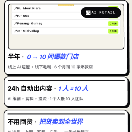
📍
KL · Mont Kiara
OPEN
🏪
AI RETAIL
📍
PJ · SS2
OPEN
📍
Penang · Gurney
OPEN
📍
JB · Mid Valley
OPEN
半年 ·
0 → 10 间爆款门店
线上 AI 速度 + 线下毛利 · 6 个月铺 10 家爆款店
24h 自动出内容 ·
1 人 = 10 人
🎬
AI MEDIA
AI 编剧 + 剪辑 + 投流 · 1 个人抵 10 人团队
不用囤货 ·
把货卖到全世界
🛒
AI ECOM
AI 选品、上架、客服、广告 — 一条龙跑起来