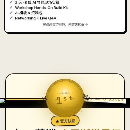
2 天 · 8 位 AI 导师现场实战
Workshop Hands-On Build Kit
AI 模板 & 资料包
Networking + Live Q&A
早鸟仍有空位时，无需选这张 ↑
★ GUINNESS WORLD RECORD ★
AI MARKETING · CERTIFIED · 2025
✦
✦
🌿
★ OFFICIAL ★
1ˢᵗ
↳ 就是这个会场做到的
🌿
★ 2025 · 吉尼斯颁奖典礼
REEVE & JACKSON YEW
✦
✦
★ 官方认证