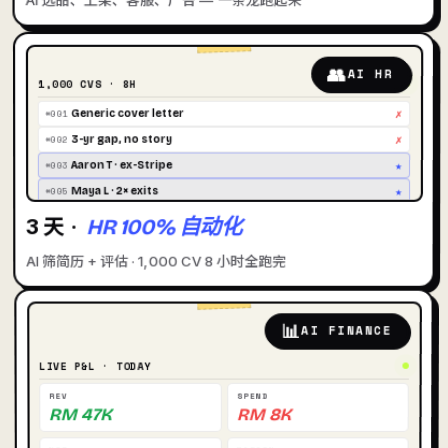
👥
AI HR
1,000 CVS · 8H
✗
#001
Generic cover letter
✗
#002
3-yr gap, no story
★
#003
Aaron T · ex-Stripe
★
#005
Maya L · 2× exits
3 天 ·
HR 100% 自动化
AI 筛简历 + 评估 · 1,000 CV 8 小时全跑完
📊
AI FINANCE
LIVE P&L · TODAY
REV
SPEND
RM 47K
RM 8K