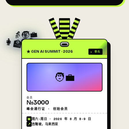
👵
👨‍💼
👩‍🏫
👩‍🎨
👨‍🍳
👨‍🚀
🧑‍🚀
🧑‍💻
★ 早鸟
★ GEN AI SUMMIT · 2026
🧑‍💼
会员
№3000
峰会通行证 · 创始会员
· 2026 年 8 月 8-9 日
周六-周日
📅
吉隆坡，马来西亚
📍